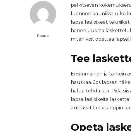
palkitsevan kokemuksen. S
luonnon kauniissa ulkoil
lapsellesi oikeat tekniika
hänen uusista laskettelu
Roope
miten voit opettaa lapsel
Tee laskett
Ensimmäinen ja tärkein as
hauskaa. Jos lapsesi näke
halua tehdä sitä. Pidä siis
lapsellesi oikeita laskette
auttavat lapsesi oppimaan
Opeta lask