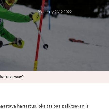
Päivitetty
26.12.2022
askettelemaan?
aastava harrastus, joka tarjoaa palkitsevan ja