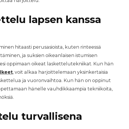
oittaa harjoittelu.
ettelu lapsen kanssa
minen hitaasti perusasioista, kuten rinteessä
ttäminen, ja suksien oikeanlaisen istumisen
sesi oppimaan oikeat laskettelutekniikat. Kun hän
alkeet
, voit alkaa harjoittelemaan yksinkertaisia
 laskettelua ja vuoronvaihtoa. Kun hän on oppinut
a opettamaan hänelle vauhdikkaampia tekniikoita,
öksiä.
telu turvallisena