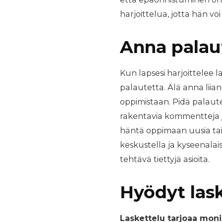
harjoittelua, jotta hän vo
Anna palau
Kun lapsesi harjoittelee 
palautetta. Älä anna liian p
oppimistaan. Pidä palaut
rakentavia kommentteja j
häntä oppimaan uusia tait
keskustella ja kyseenala
tehtävä tiettyjä asioita.
Hyödyt lask
Laskettelu tarjoaa monia