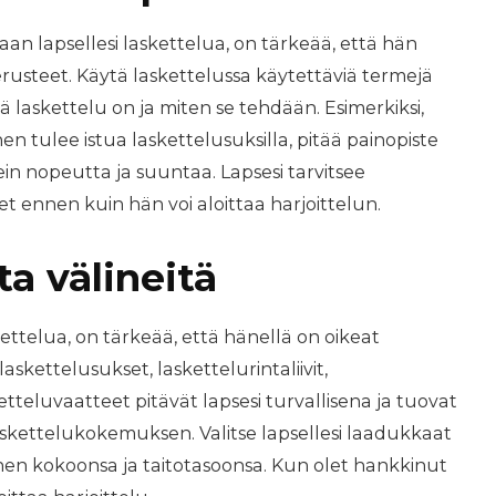
n lapsellesi laskettelua, on tärkeää, että hän
usteet. Käytä laskettelussa käytettäviä termejä
itä laskettelu on ja miten se tehdään. Esimerkiksi,
nen tulee istua laskettelusuksilla, pitää painopiste
ikein nopeutta ja suuntaa. Lapsesi tarvitsee
ennen kuin hän voi aloittaa harjoittelun.
ta välineitä
kettelua, on tärkeää, että hänellä on oikeat
askettelusukset, laskettelurintaliivit,
etteluvaatteet pitävät lapsesi turvallisena ja tuovat
ettelukokemuksen. Valitse lapsellesi laadukkaat
änen kokoonsa ja taitotasoonsa. Kun olet hankkinut