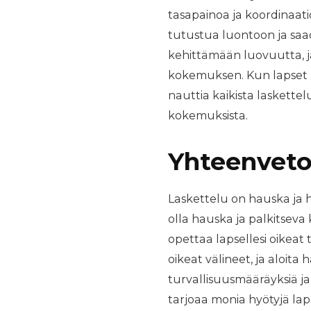
tasapainoa ja koordinaati
tutustua luontoon ja saad
kehittämään luovuutta, ja
kokemuksen. Kun lapset o
nauttia kaikista laskette
kokemuksista.
Yhteenvet
Laskettelu on hauska ja h
olla hauska ja palkitsev
opettaa lapsellesi oikeat 
oikeat välineet, ja aloita
turvallisuusmääräyksiä ja 
tarjoaa monia hyötyjä laps