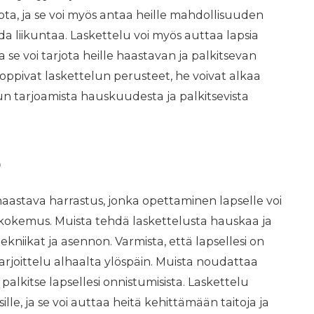
ota, ja se voi myös antaa heille mahdollisuuden
a liikuntaa. Laskettelu voi myös auttaa lapsia
 se voi tarjota heille haastavan ja palkitsevan
ppivat laskettelun perusteet, he voivat alkaa
lun tarjoamista hauskuudesta ja palkitsevista
o
aastava harrastus, jonka opettaminen lapselle voi
a kokemus. Muista tehdä laskettelusta hauskaa ja
tekniikat ja asennon. Varmista, että lapsellesi on
 harjoittelu alhaalta ylöspäin. Muista noudattaa
palkitse lapsellesi onnistumisista. Laskettelu
ille, ja se voi auttaa heitä kehittämään taitoja ja