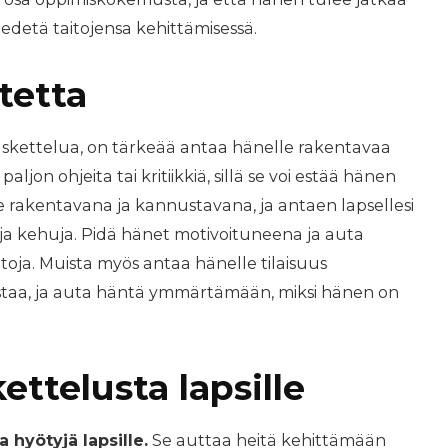
i edetä taitojensa kehittämisessä.
tetta
laskettelua, on tärkeää antaa hänelle rakentavaa
aljon ohjeita tai kritiikkiä, sillä se voi estää hänen
e rakentavana ja kannustavana, ja antaen lapsellesi
a kehuja. Pidä hänet motivoituneena ja auta
oja. Muista myös antaa hänelle tilaisuus
istaa, ja auta häntä ymmärtämään, miksi hänen on
ettelusta lapsille
 hyötyjä lapsille.
Se auttaa heitä kehittämään