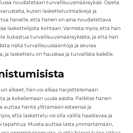
elussa noudatetaan turvallisuusmääräyksiä. Opeta
arusteita, kuten laskettelurintaliivejä ja
ertoa hänelle, että hänen on aina noudatettava
isia laskettelijoita kohtaan. Varmista myös, että hän
e liukastua turvallisuusmääräyksistä, ja että hän
oudata näitä turvallisuussääntöjä ja seuraa
, ja laskettelu on hauskaa ja turvallista kaikille.
nistumisista
elun alkeet, hän voi alkaa harjoittelemaan
a ja kokeilemaan uusia asioita. Palkitse hänen
ta auttaa häntä ylittämään esteensä ja
s, että laskettelu voi olla välillä haastavaa ja
oi tapahtua. Muista auttaa lasta ymmärtämään,
osa oppimiskokemusta, ja että hänen tulee jatkaa