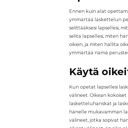
Ennen kuin alat opettamaa
ymmärtää laskettelun per
selittääksesi lapsellesi, m
selitä lapsellesi, miten hä
oikein, ja miten hallita o
ymmärtää nämä perusteet 
Käytä oikei
Kun opetat lapsellesi las
välineet. Oikean kokoiset l
lasketteluhanskat ja lask
hänelle mukavamman lask
välineet, jotka sopivat h