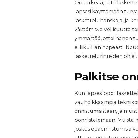
On tärkeää, että laskett
lapsesi käyttämään turvav
lasketteluhanskoja, ja k
väistämisvelvollisuutta to
ymmärtää, ettei hänen tul
ei liiku liian nopeasti. N
laskettelurinteiden ohjeita
Palkitse on
Kun lapsesi oppii laskett
vauhdikkaampia tekniikoit
onnistumisistaan, ja muis
ponnistelemaan. Muista myö
joskus epäonnistumisia v
että epäonnistuminen on 