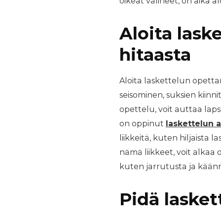
oikeat välineet, on aika al
Aloita lask
hitaasta
Aloita laskettelun opetta
seisominen, suksien kiinni
opettelu, voit auttaa lap
on oppinut
laskettelun 
liikkeitä, kuten hiljaista
nämä liikkeet, voit alka
kuten jarrutusta ja käänn
Pidä lasket