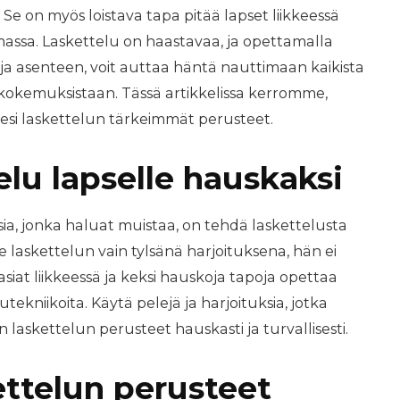
e on myös loistava tapa pitää lapset liikkeessä
massa. Laskettelu on haastavaa, ja opettamalla
t ja asenteen, voit auttaa häntä nauttimaan kaikista
kokemuksistaan. Tässä artikkelissa kerromme,
lesi laskettelun tärkeimmät perusteet.
elu lapselle hauskaksi
ia, jonka haluat muistaa, on tehdä laskettelusta
e laskettelun vain tylsänä harjoituksena, hän ei
 asiat liikkeessä ja keksi hauskoja tapoja opettaa
lutekniikoita. Käytä pelejä ja harjoituksia, jotka
 laskettelun perusteet hauskasti ja turvallisesti.
ettelun perusteet