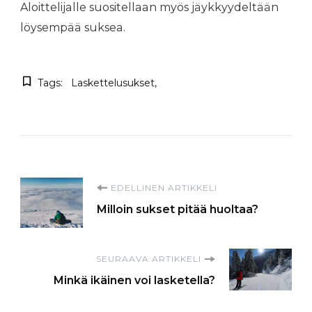
Aloittelijalle suositellaan myös jäykkyydeltään
löysempää suksea.
Tags:
Laskettelusukset
Artikkelien
EDELLINEN ARTIKKELI
Milloin sukset pitää huoltaa?
selaus
SEURAAVA ARTIKKELI
Minkä ikäinen voi lasketella?