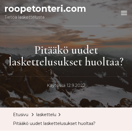
roopetonteri.com
Tietoa laskettelusta
Pitääkö uudet
laskettelusukset huoltaa?
Käytössä
12.9.2022
Etusivu
laskettelu
Pitääkö uudet laskettelusukset huoltaa?