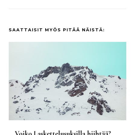
SAATTAISIT MYÖS PITÄÄ NÄISTÄ:
Voiko Laskettelusuksilla hiihtää?